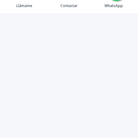
Llámame
Contactar
WhatsApp
Propiedades
Agentes
Nosotros
Contacto
Instagram
©
2026
Inmobiliaria Pappaterra
,
Todos los derechos
reservados
Powered by
AlterEstate