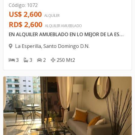
Código
:
1072
US$ 2,600
ALQUILER
RD$ 2,600
ALQUILER
AMUEBLADO
EN ALQUILER AMUEBLADO EN LO MEJOR DE LA ESPERILLA
La Esperilla
,
Santo Domingo D.N.
3
3
2
250
Mt2