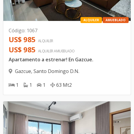
ALQUILER
AMUEBLADO
Código
:
1067
US$ 985
ALQUILER
US$ 985
ALQUILER
AMUEBLADO
Apartamento a estrenar! En Gazcue.
Gazcue
,
Santo Domingo D.N.
1
1
1
63
Mt2