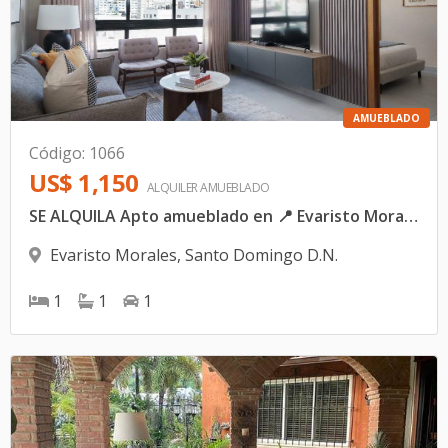
AMUEBLADO
Código
:
1066
US$ 1,150
ALQUILER
AMUEBLADO
SE ALQUILA Apto amueblado en 📍 Evaristo Morales
Evaristo Morales
,
Santo Domingo D.N.
1
1
1