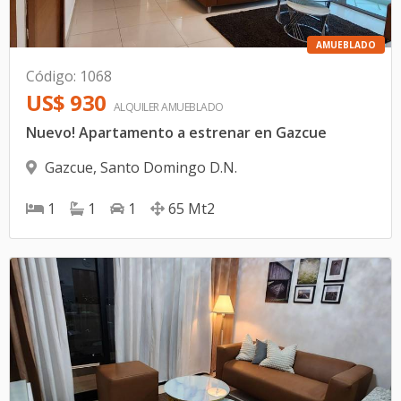
AMUEBLADO
Código
:
1068
US$ 930
ALQUILER
AMUEBLADO
Nuevo! Apartamento a estrenar en Gazcue
Gazcue
,
Santo Domingo D.N.
1
1
1
65
Mt2