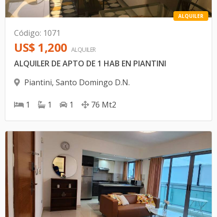
ALQUILER
Código
:
1071
US$ 1,200
ALQUILER
ALQUILER DE APTO DE 1 HAB EN PIANTINI
Piantini
,
Santo Domingo D.N.
1
1
1
76
Mt2