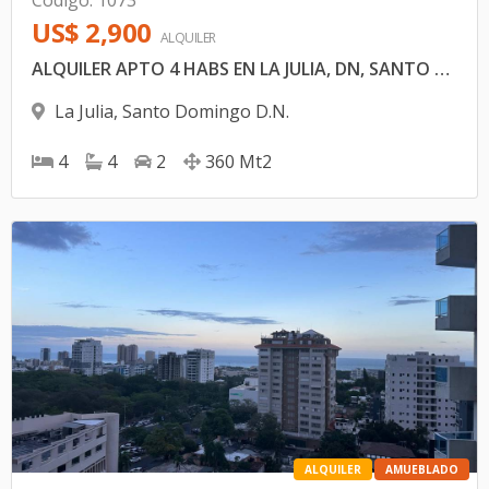
Código
:
1073
US$ 2,900
ALQUILER
ALQUILER APTO 4 HABS EN LA JULIA, DN, SANTO DOMINGO
La Julia
,
Santo Domingo D.N.
4
4
2
360
Mt2
ALQUILER
AMUEBLADO