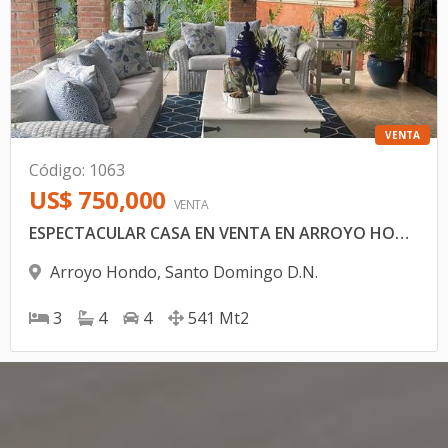
VENTA
Código
:
1063
US$ 750,000
VENTA
ESPECTACULAR CASA EN VENTA EN ARROYO HONDO, DISTRITO NACIONAL, SANTO DOMINGO.
Arroyo Hondo
,
Santo Domingo D.N.
3
4
4
541
Mt2