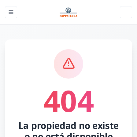
Toggle navigation menu
Toggl
404
La propiedad no existe
o no está disponible